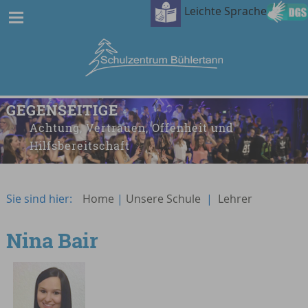
Leichte Sprache
GEGENSEITIGE
Achtung, Vertrauen, Offenheit und
Hilfsbereitschaft
Sie sind hier:
Home
|
Unsere Schule
|
Lehrer
Nina Bair