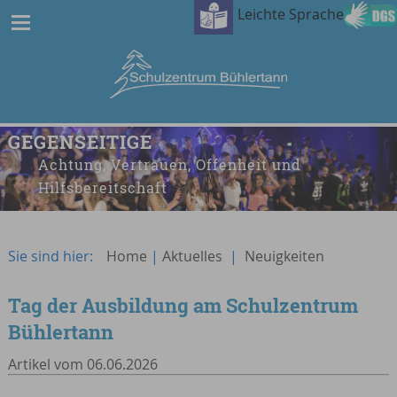
Leichte Sprache
GEGENSEITIGE
Achtung, Vertrauen, Offenheit und
Hilfsbereitschaft
Sie sind hier:
Home
|
Aktuelles
|
Neuigkeiten
Tag der Ausbildung am Schulzentrum
Bühlertann
Artikel vom 06.06.2026