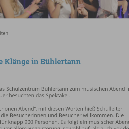
iten
e Klänge in Bühlertann
as Schulzentrum Bühlertann zum musischen Abend i
auer besuchten das Spektakel.
hönen Abend“, mit diesen Worten hieß Schulleiter
 die Besucherinnen und Besucher willkommen. Die
hlt für knapp 900 Personen. Es folgt ein musischer Aben
 vor allem Begeisterung, sowohl auf, als auch vor de