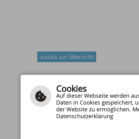
zurück zur Übersicht
Cookies
Auf dieser Webseite werden auss
Daten in Cookies gespeichert, 
Schulzentrum Bühlertann
der Website zu ermöglichen. Me
Schulstraße 10
Telefon:
Datenschutzerklärung
74424 Bühlertann
07973/91006
Fax: 07973/9