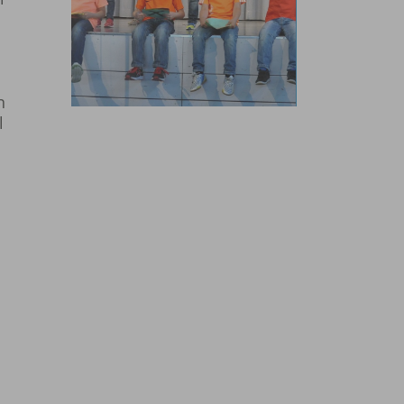
n
l
n