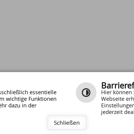
Barrieref
chließlich essentielle
Hier können 
um wichtige Funktionen
Webseite erh
hr dazu in der
Einstellunge
E-MAIL SCHREIBEN
jederzeit dea
0
|
|
Inhalt
Impressum
Datenschutz
Schließen
10061
Barrierefreiheit