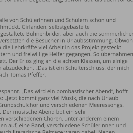
alle von Schülerinnen und Schülern schön und
mückt. Girlanden, selbstgebastelte
stgestaltete Bühnenbilder, aber auch die sommerliche
versetzten die Besucher in Urlaubsstimmung. Obwoh
ie Lehrkräfte viel Arbeit in das Projekt gesteckt
ltern und freiwillige Helfer gegangen. So übernahme
ett. Der Erlös ging an die achten Klassen, um einige
abzudecken. „Das ist ein Schulterschluss, der mich
 sich Tomas Pfeffer.
espannt. „Das wird ein bombastischer Abend“, hofft
ss: „Jetzt kommt ganz viel Musik, die nach Urlaub
m Grundschulchor und verschiedenen Meeressongs.
g. Der musische Abend bot ein sehr
n verschiedenen Chören, unter anderem einem
en auf, eine Band, verschiedene Schülerinnen und
uch literarische Beiträge waren dabei. Neben