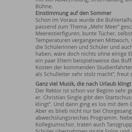
Bühne.
Einstimmung auf den Sommer
Schon im Voraus wurde die Bühlertalh
passend zum Thema „Mehr Meer“ gesch
Meerestierfiguren, bunte Tücher, selb
Temperaturen vergangenen Mittwoch, 
die Schülerinnen und Schüler und auch d
haben, wäre doch nichts ohne einige E
ein paar Eltern beispielsweise das Buff
Kosten der kommenden Studienfahrten 
als Schulleiter sehr stolz macht“, freut
Ganz viel Musik, die nach Urlaub klingt
Der Rektor ist schon vor Beginn sehr g
er. Christian Single gibt den Startschu
klingt“. Und dann ging es los mit de
Aber es blieb nicht nur bei Chorgesan
abwechslungsreiches Programm. Nebe
Kollegiumschor, traten auch Tanzgrupp
Schüler übernahmen mutig Solos und a