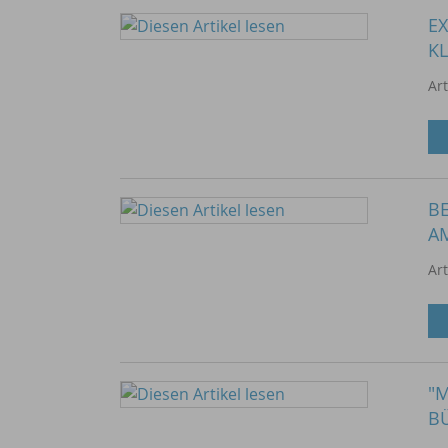
EX
K
Ar
B
A
Ar
"M
B