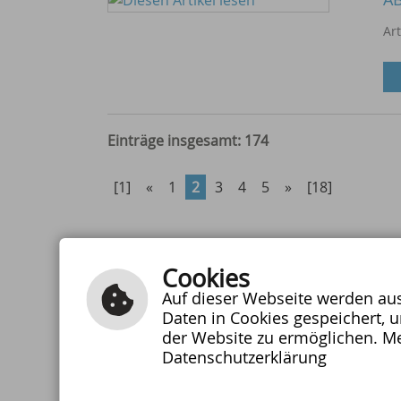
Ar
Einträge insgesamt: 174
[1]
«
1
2
3
4
5
»
[18]
Cookies
Auf dieser Webseite werden auss
Daten in Cookies gespeichert, 
Schulzentrum Bühlertann
der Website zu ermöglichen. Me
Schulstraße 10
Telefon:
Datenschutzerklärung
74424 Bühlertann
07973/91006
Fax: 07973/9