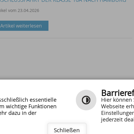
tikel vom 23.04.2026
Artikel weiterlesen
Barrieref
chließlich essentielle
Hier können 
um wichtige Funktionen
Webseite erh
hr dazu in der
Einstellunge
E-MAIL SCHREIBEN
jederzeit dea
0
|
|
Inhalt
Impressum
Datenschutz
Schließen
10061
Barrierefreiheit