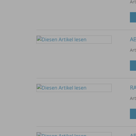
Ar
AB
Ar
RA
Ar
A