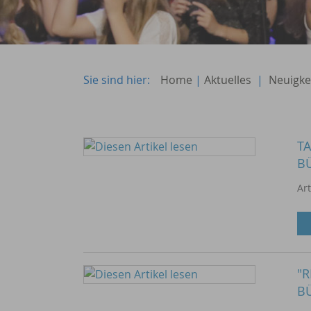
Sie sind hier:
Home
|
Aktuelles
|
Neuigke
T
B
Ar
"
B